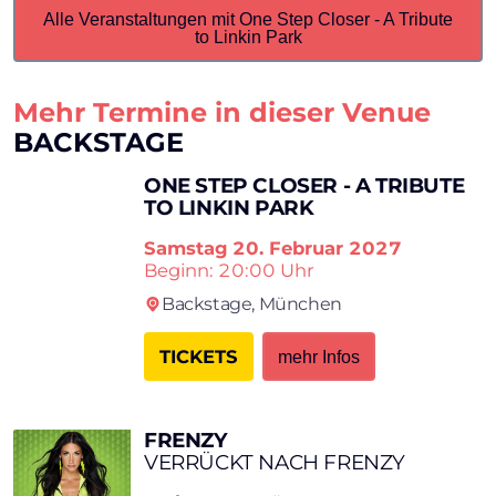
Alle Veranstaltungen mit One Step Closer - A Tribute
to Linkin Park
Mehr Termine in dieser Venue
BACKSTAGE
ONE STEP CLOSER - A TRIBUTE
TO LINKIN PARK
Samstag
20. Februar 2027
Beginn: 20:00 Uhr
Backstage,
München
TICKETS
mehr Infos
FRENZY
VERRÜCKT NACH FRENZY