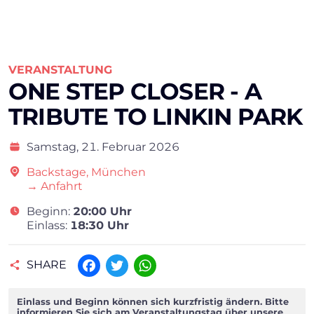
VERANSTALTUNG
ONE STEP CLOSER - A
TRIBUTE TO LINKIN PARK
Samstag,
21. Februar 2026
Backstage, München
→ Anfahrt
Beginn:
20:00 Uhr
Einlass:
18:30 Uhr
SHARE
Facebook
Twitter
WhatsApp
Einlass und Beginn können sich kurzfristig ändern. Bitte
informieren Sie sich am Veranstaltungstag über unsere