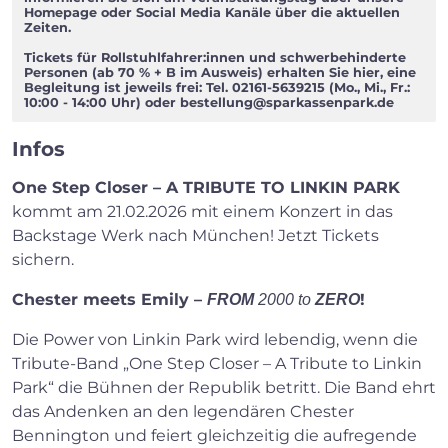
Homepage oder Social Media Kanäle über die aktuellen
Zeiten.
Tickets für Rollstuhlfahrer:innen und schwerbehinderte
Personen (ab 70 % + B im Ausweis) erhalten Sie hier, eine
Begleitung ist jeweils frei: Tel. 02161-5639215 (Mo., Mi., Fr.:
10:00 - 14:00 Uhr) oder
bestellung@sparkassenpark.de
Infos
One Step Closer – A TRIBUTE TO LINKIN PARK
kommt am 21.02.2026 mit einem Konzert in das
Backstage Werk nach München! Jetzt Tickets
sichern.
Chester meets Emily –
!
FROM
2000 to
ZERO
Die Power von Linkin Park wird lebendig, wenn die
Tribute-Band „One Step Closer – A Tribute to Linkin
Park“ die Bühnen der Republik betritt. Die Band ehrt
das Andenken an den legendären Chester
Bennington und feiert gleichzeitig die aufregende