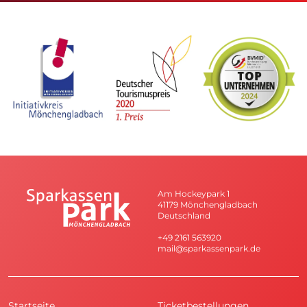
Am Hockeypark 1
41179 Mönchengladbach
Deutschland
+49 2161 563920
mail@sparkassenpark.de
Startseite
Ticketbestellungen