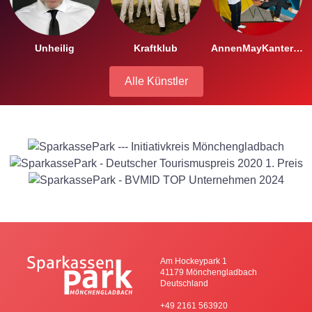
Unheilig
Kraftklub
AnnenMayKantereit
Alle Künstler
Am Hockeypark 1
41179 Mönchengladbach
Deutschland
+49 2161 563920