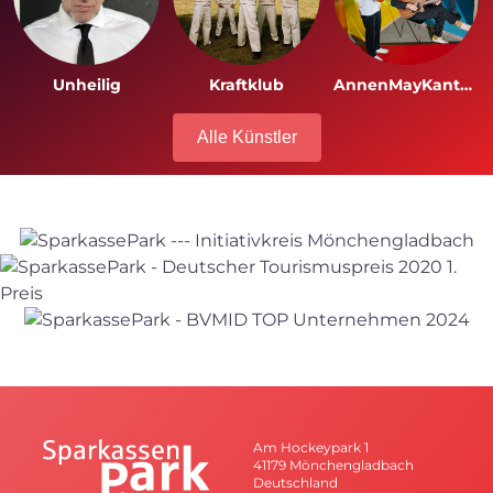
Unheilig
Kraftklub
AnnenMayKantereit
Alle Künstler
Am Hockeypark 1
41179 Mönchengladbach
Deutschland