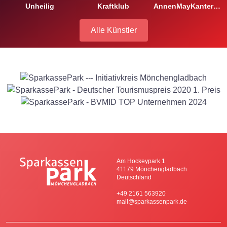
Unheilig
Kraftklub
AnnenMayKantereit
Alle Künstler
Am Hockeypark 1
41179 Mönchengladbach
Deutschland
+49 2161 563920
mail@sparkassenpark.de