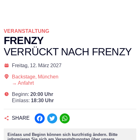
VERANSTALTUNG
FRENZY
VERRÜCKT NACH FRENZY
Freitag,
12. März 2027
Backstage, München
→ Anfahrt
Beginn:
20:00 Uhr
Einlass:
18:30 Uhr
SHARE
Facebook
Twitter
WhatsApp
Einlass und Beginn können sich kurzfristig ändern. Bitte
informieren Sie sich am Veranstaltungstag über unsere