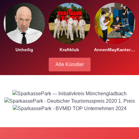
Unheilig
Kraftklub
AnnenMayKantereit
Alle Künstler