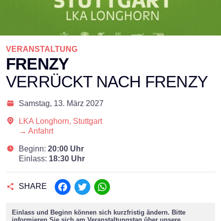
VERANSTALTUNG
FRENZY
VERRÜCKT NACH FRENZY
Samstag,
13. März 2027
LKA Longhorn, Stuttgart
→ Anfahrt
Beginn:
20:00 Uhr
Einlass:
18:30 Uhr
SHARE
Facebook
Twitter
WhatsApp
Einlass und Beginn können sich kurzfristig ändern. Bitte
informieren Sie sich am Veranstaltungstag über unsere