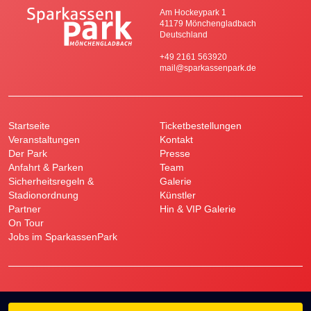
Am Hockeypark 1
41179 Mönchengladbach
Deutschland
+49 2161 563920
mail@sparkassenpark.de
Startseite
Ticketbestellungen
Veranstaltungen
Kontakt
Der Park
Presse
Anfahrt & Parken
Team
Sicherheitsregeln &
Galerie
Stadionordnung
Künstler
Partner
Hin & VIP Galerie
On Tour
Jobs im SparkassenPark
Impressum
Datenschutz
AGB