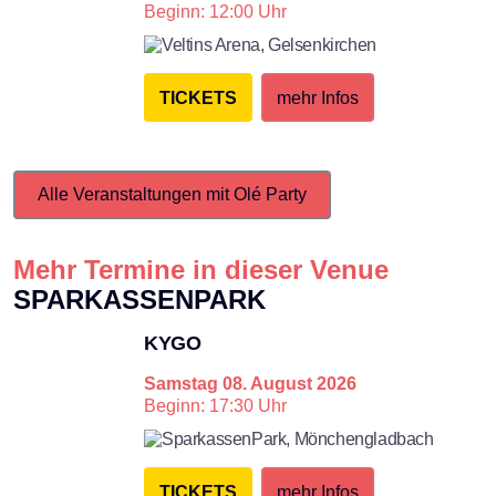
×
Beginn: 12:00 Uhr
Veltins Arena,
Gelsenkirchen
Search
TICKETS
mehr Infos
Alle Veranstaltungen mit Olé Party
Mehr Termine in dieser Venue
SPARKASSENPARK
KYGO
Samstag
08. August 2026
Beginn: 17:30 Uhr
SparkassenPark,
Mönchengladbach
TICKETS
mehr Infos