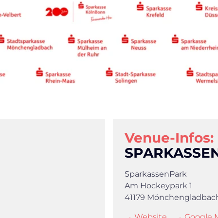
Venue-Infos:
SPARKASSE
SparkassenPark
Am Hockeypark 1
41179 Mönchengladbac
→ Website
→ Google 