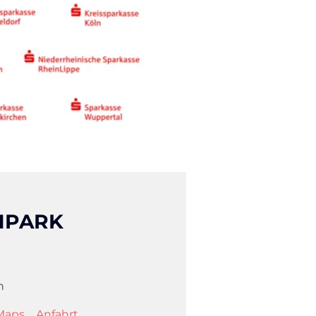
NPARK
h
Maps
Anfahrt