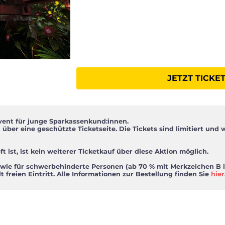
JETZT TICKE
p
Event für junge Sparkassenkund:innen.
über eine geschützte Ticketseite. Die Tickets sind limitiert und 
 ist, ist kein weiterer Ticketkauf über diese Aktion möglich.
 sowie für schwerbehinderte Personen (ab 70 % mit Merkzeichen B 
t freien Eintritt. Alle Informationen zur Bestellung finden Sie
hier