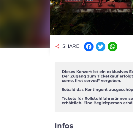
SHARE
Facebook
Twitter
WhatsAp
Dieses Konzert ist ein exklusives 
Der Zugang zum Ticketkauf erfolgt 
come, first served“ vergeben.
Sobald das Kontingent ausgeschöpft
Tickets für Rollstuhlfahrer:innen
erhältlich. Eine Begleitperson erhäl
Infos