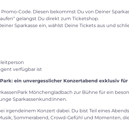
n Promo-Code. Diesen bekommst Du von Deiner Sparkas
kaufen“ gelangst Du direkt zum Ticketshop.
iner Sparkasse ein, wählst Deine Tickets aus und schli
leitperson
gent verfügbar ist
Park: ein unvergesslicher Konzertabend exklusiv fü
arkassenPark Mönchengladbach zur Bühne für ein besond
r junge Sparkassenkund:innen.
bei irgendeinem Konzert dabei. Du bist Teil eines Abends
e-Musik, Sommerabend, Crowd-Gefühl und Momenten, die