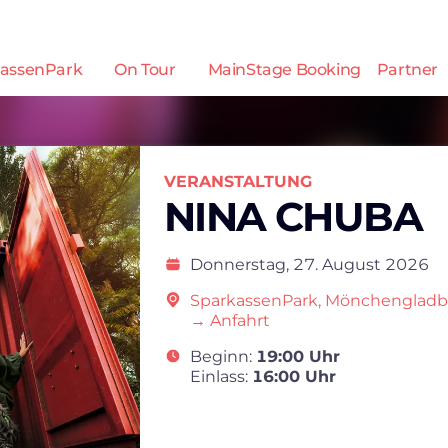
assenPark
On Tour
MainStage Booking
Partner
VERANSTALTUNG
NINA CHUBA
Donnerstag,
27. August 2026
SparkassenPark, Mönchenglad
→ Anfahrt
Beginn:
19:00 Uhr
Einlass:
16:00 Uhr