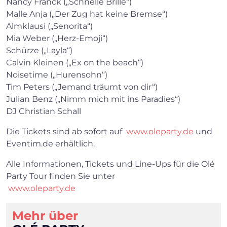
Nancy Franck („Schnelle Brille“)
Malle Anja („Der Zug hat keine Bremse“)
Almklausi („Senorita“)
Mia Weber („Herz-Emoji“)
Schürze („Layla“)
Calvin Kleinen („Ex on the beach“)
×
Noisetime („Hurensohn“)
Tim Peters („Jemand träumt von dir“)
Julian Benz („Nimm mich mit ins Paradies“)
Search
DJ Christian Schall
Die Tickets sind ab sofort auf
www.oleparty.de
und
Eventim.de erhältlich.
Alle Informationen, Tickets und Line-Ups für die Olé
Party Tour finden Sie unter
www.oleparty.de
Mehr über