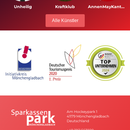
Unheilig
Kraftklub
AnnenMayKantereit
Alle Künstler
Am Hockeypark 1
41179 Mönchengladbach
Deutschland