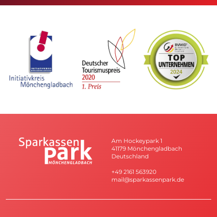
Am Hockeypark 1
41179 Mönchengladbach
Deutschland
+49 2161 563920
mail@sparkassenpark.de