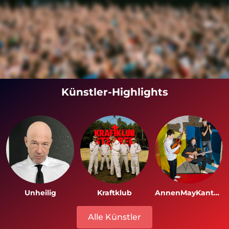
Künstler-Highlights
Unheilig
Kraftklub
AnnenMayKantereit
Alle Künstler