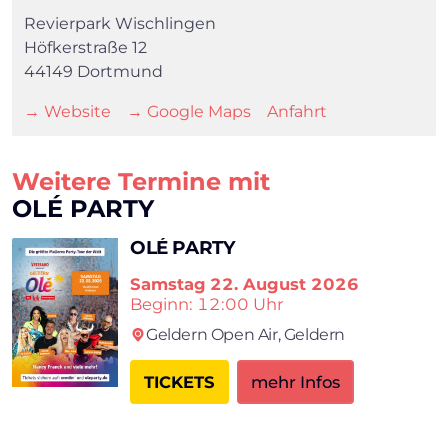
Revierpark Wischlingen
Höfkerstraße 12
44149 Dortmund
→ Website
→ Google Maps
Anfahrt
Weitere Termine mit
OLÉ PARTY
OLÉ PARTY
Samstag
22. August 2026
Beginn: 12:00 Uhr
Geldern Open Air,
Geldern
×
TICKETS
mehr Infos
Search