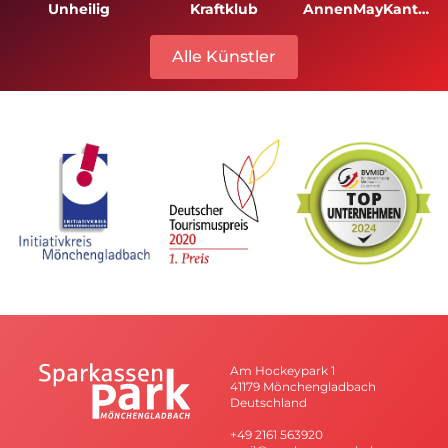
Unheilig
Kraftklub
AnnenMayKantereit
Alle Künstler
Am Hockeypark 1
41179 Mönchengladbach
Deutschland
+49 2161 563920