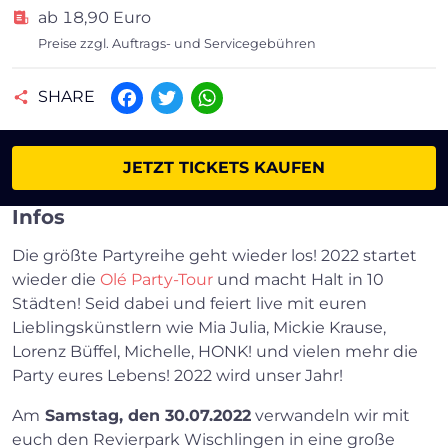
ab 18,90 Euro
Preise zzgl. Auftrags- und Servicegebühren
SHARE
Facebook
Twitter
WhatsApp
JETZT TICKETS KAUFEN
Infos
Die größte Partyreihe geht wieder los! 2022 startet
wieder die
Olé Party-Tour
und macht Halt in 10
Städten! Seid dabei und feiert live mit euren
Lieblingskünstlern wie Mia Julia, Mickie Krause,
Lorenz Büffel, Michelle, HONK! und vielen mehr die
Party eures Lebens! 2022 wird unser Jahr!
Am
Samstag, den 30.07.2022
verwandeln wir mit
euch den Revierpark Wischlingen in eine große