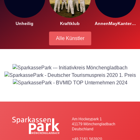
Unheilig
Kraftklub
AnnenMayKantereit
Alle Künstler
Am Hockeypark 1
41179 Mönchengladbach
Deutschland
+49 2161 563920