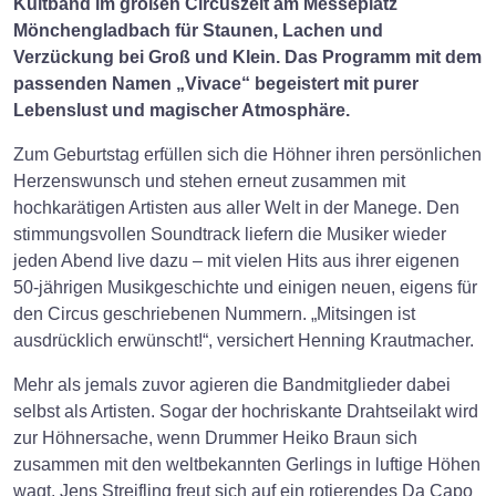
Kultband im großen Circuszelt am Messeplatz
Mönchengladbach für Staunen, Lachen und
Verzückung bei Groß und Klein. Das Programm mit dem
passenden Namen „Vivace“ begeistert mit purer
Lebenslust und magischer Atmosphäre.
Zum Geburtstag erfüllen sich die Höhner ihren persönlichen
Herzenswunsch und stehen erneut zusammen mit
hochkarätigen Artisten aus aller Welt in der Manege. Den
stimmungsvollen Soundtrack liefern die Musiker wieder
jeden Abend live dazu – mit vielen Hits aus ihrer eigenen
50-jährigen Musikgeschichte und einigen neuen, eigens für
den Circus geschriebenen Nummern. „Mitsingen ist
ausdrücklich erwünscht!“, versichert Henning Krautmacher.
Mehr als jemals zuvor agieren die Bandmitglieder dabei
selbst als Artisten. Sogar der hochriskante Drahtseilakt wird
zur Höhnersache, wenn Drummer Heiko Braun sich
zusammen mit den weltbekannten Gerlings in luftige Höhen
wagt. Jens Streifling freut sich auf ein rotierendes Da Capo