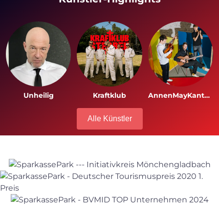
Unheilig
Kraftklub
AnnenMayKantereit
Alle Künstler