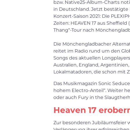
bzw. Native25-Album-Charts noti
in Deutschland. Jetzt bestätigte
Konzert-Saison 2021: Die PLEXIP
Zeiten: HEAVEN 17 aus Sheffield
Thang“-Tour nach Mönchengladba
Die Mönchengladbacher Alternat
reitet im Radio rund um den Glob
Songs des aktuellen Longplayers
Australien, England, Argentinie
Lokalmatadoren, die schon mit Z
Das Musikmagazin Sonic Seducer
hohem Electro-Anteil“. Weiter hei
oder auch Fury in the Slaugtherh
Heaven 17 erober
Zur besonderen Jubiläumsfeier w
Verlängerung ihrer erfolgreich