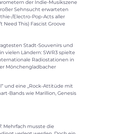
barometern der Indie-Musikszene
 großer Sehnsucht erwarteten
hie-/Electro-Pop-Acts aller
 Need This) Fascist Groove
agtesten Stadt-Souvenirs und
in vielen Ländern: SWR3 spielte
ternationale Radiostationen in
s der Mönchengladbacher
“ und eine „Rock-Attitüde mit
art-Bands wie Marillion, Genesis
7. Mehrfach musste die
dingt verlegt werden. Doch ein