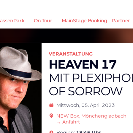
assenPark
On Tour
MainStage Booking
Partner
VERANSTALTUNG
HEAVEN 17
MIT PLEXIPHO
OF SORROW
Mittwoch,
05. April 2023
NEW Box, Mönchengladbach
→ Anfahrt
Beginn:
18:45 Uhr