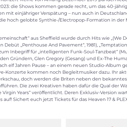
2023: die Shows kommen gerade recht, um das 40-jährig
mit einjähriger Verspätung – nun auch in Deutschland 
die hoch gelobte Synthie-/Electropop-Formation in der
emeinschaft“ aus Sheffield wurde durch Hits wie „(We D
 Debüt „Penthouse And Pavement“, 1981), „Temptation“
um Inbegriff für „intelligenten Funk-Soul-Tanzbeat“ (Mu
beiden Gründern, Glen Gregory (Gesang) und Ex-The H
 nach elf Jahren Pause – an einem neuen Studio-Album g
e-Konzerte kommen noch Begleitmusiker dazu. Ihr aktu
kschau, doch werden die Briten neben den bekanntest
 aufführen. Die zwei Kreativen haben dafür die Qual der 
 Virgin Years“ veröffentlicht. Deren Exklusiv-Version wa
xes auf! Sichert euch jetzt Tickets für das Heaven 17 & 