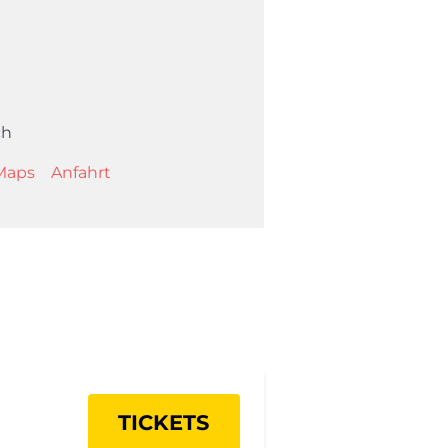
ch
Maps
Anfahrt
×
TICKETS
Search for: