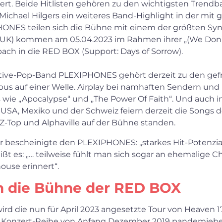
ert. Beide Hitlisten gehören zu den wichtigsten Trend
 Michael Hilgers ein weiteres Band-Highlight in der mit
HONES teilen sich die Bühne mit einem der größten Synt
 (UK) kommen am 05.04.2023 im Rahmen ihrer „(We Don’t
ch in die RED BOX (Support: Days of Sorrow).
ive-Pop-Band PLEXIPHONES gehört derzeit zu den gefr
us auf einer Welle. Airplay bei namhaften Sendern und 
 wie „Apocalypse“ und „The Power Of Faith“. Und auch in
n, USA, Mexiko und der Schweiz feiern derzeit die Song
Z-Top und Alphaville auf der Bühne standen.
 bescheinigte den PLEXIPHONES: „starkes Hit-Potenzial
ßt es: „… teilweise fühlt man sich sogar an ehemalige Ch
ouse erinnert“.
n die Bühne der RED BOX
ird die nun für April 2023 angesetzte Tour von Heaven 1
en Konzert-Reihe von Anfang Dezember 2019 pandemiebe