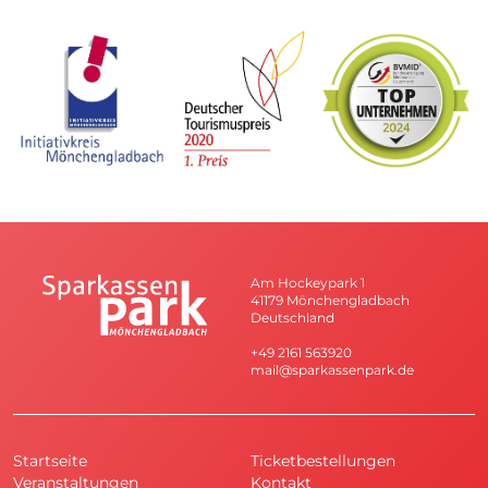
Am Hockeypark 1
41179 Mönchengladbach
Deutschland
+49 2161 563920
mail@sparkassenpark.de
Startseite
Ticketbestellungen
Veranstaltungen
Kontakt