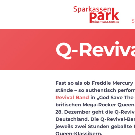
Direkt zum Inhalt wechseln
S
Q-Reviv
Fast so als ob Freddie Mercury
stände – so authentisch perfo
Revival Band
in „God Save The 
britischen Mega-Rocker Queen
28. Dezember geht die Q-Reviv
Deutschland. Die Q-Revival-Ba
jeweils zwei Stunden geballte
Queen-Klassikern.