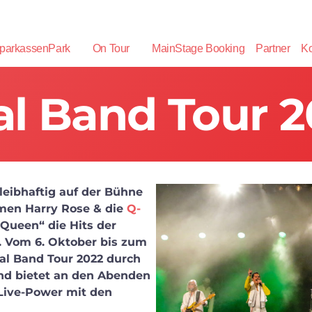
parkassenPark
On Tour
MainStage Booking
Partner
Ko
al Band Tour 
 leibhaftig auf der Bühne
rmen Harry Rose & die
Q-
Queen“ die Hits der
. Vom 6. Oktober bis zum
al Band Tour 2022 durch
nd bietet an den Abenden
 Live-Power mit den