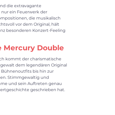
nd die extravagante
t nur ein Feuerwerk der
positionen, die musikalisch
tsvoll vor dem Original, hält
anz besonderen Konzert-Feeling
e Mercury Double
och kommt der charismatische
gewalt dem legendären Original
×
 Bühnenoutfits bis hin zur
aben. Stimmgewaltig und
timme und sein Auftreten genau
Search for:
zertgeschichte geschrieben hat.