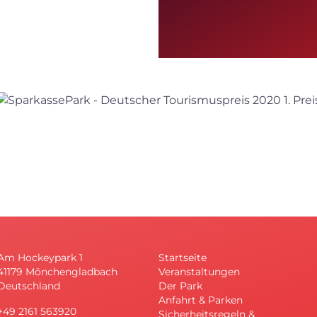
Am Hockeypark 1
Startseite
41179 Mönchengladbach
Veranstaltungen
Deutschland
Der Park
Anfahrt & Parken
+49 2161 563920
Sicherheitsregeln &