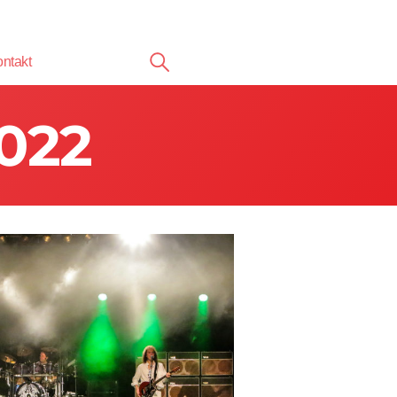
ntakt
2022