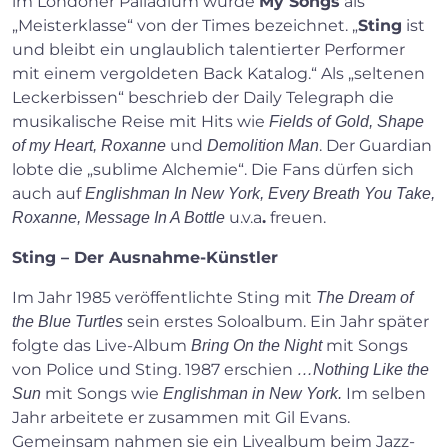
im Londoner Palladium wurde
My Songs
als
„Meisterklasse“ von der Times bezeichnet. „
Sting
ist
und bleibt ein unglaublich talentierter Performer
mit einem vergoldeten Back Katalog.“ Als „seltenen
Leckerbissen“ beschrieb der Daily Telegraph die
musikalische Reise mit Hits wie
Fields of
Gold, Shape
und
. Der Guardian
of my Heart, Roxanne
Demolition Man
lobte die „sublime Alchemie“. Die Fans dürfen sich
auch auf
Englishman In New York, Every Breath You Take,
u.v.a
.
freuen.
Roxanne, Message In A Bottle
Sting – Der Ausnahme-Künstler
Im Jahr 1985 veröffentlichte Sting mit
The Dream of
sein erstes Soloalbum. Ein Jahr später
the Blue Turtles
folgte das Live-Album
mit Songs
Bring On the Night
von Police und Sting. 1987 erschien
…Nothing Like the
mit Songs wie
Im selben
Sun
Englishman in New York.
Jahr arbeitete er zusammen mit Gil Evans.
Gemeinsam nahmen sie ein Livealbum beim Jazz-