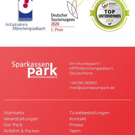
Am Hockeypark 1
41179 Mönchengladbach
Deutschland
+49 2161 563920
mail@sparkassenpark.de
Startseite
Ticketbestellungen
Veranstaltungen
Kontakt
Der Park
Presse
Anfahrt & Parken
Team