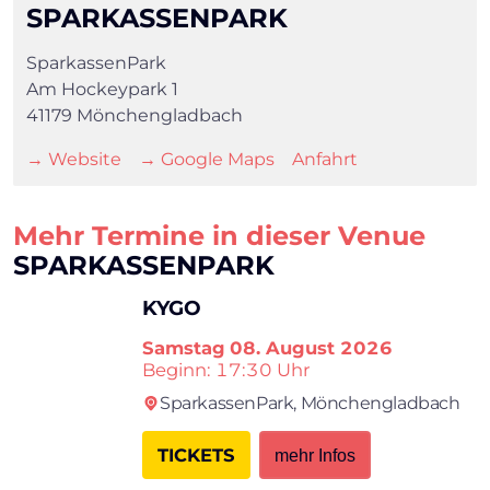
SPARKASSENPARK
×
SparkassenPark
Am Hockeypark 1
41179 Mönchengladbach
Search
→ Website
→ Google Maps
Anfahrt
Mehr Termine in dieser Venue
SPARKASSENPARK
KYGO
Samstag
08. August 2026
Beginn: 17:30 Uhr
SparkassenPark,
Mönchengladbach
TICKETS
mehr Infos