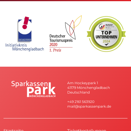
Am Hockeypark 1
41179 Mönchengladbach
Deutschland
+49 2161 563920
mail@sparkassenpark.de
Startseite
Ticketbestellungen