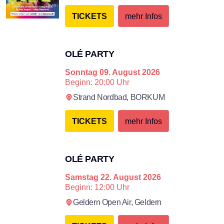
TICKETS
mehr Infos
OLÉ PARTY
Sonntag
09. August 2026
Beginn: 20:00 Uhr
Strand Nordbad,
BORKUM
TICKETS
mehr Infos
×
OLÉ PARTY
Search
Samstag
22. August 2026
Beginn: 12:00 Uhr
Geldern Open Air,
Geldern