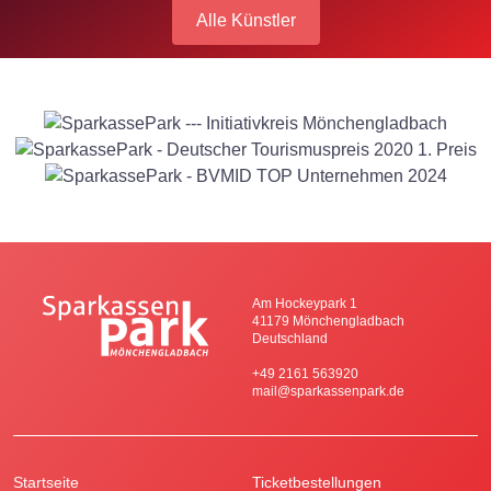
Alle Künstler
Am Hockeypark 1
41179 Mönchengladbach
Deutschland
+49 2161 563920
mail@sparkassenpark.de
Startseite
Ticketbestellungen