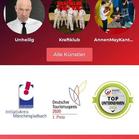
Unheilig
Kraftklub
AnnenMayKantereit
Alle Künstler