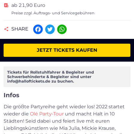
ab 21,90 Euro
Preise zzgl. Auftrags- und Servicegebühren
SHARE
Facebook
Twitter
WhatsApp
JETZT TICKETS KAUFEN
Tickets für Rollstuhlfahrer & Begleiter und
Schwerbehinderte & Begleiter sind unter
info@halloftickets.de
zu buchen.
Infos
Die größte Partyreihe geht wieder los! 2022 startet
wieder die
Olé Party-Tour
und macht Halt in 10
Städten! Seid dabei und feiert live mit euren
Lieblingskünstlern wie Mia Julia, Mickie Krause,