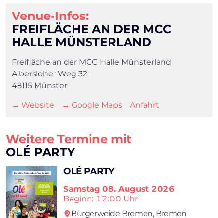
Venue-Infos:
FREIFLÄCHE AN DER MCC
HALLE MÜNSTERLAND
Freifläche an der MCC Halle Münsterland
Albersloher Weg 32
48115 Münster
→ Website
→ Google Maps
Anfahrt
×
Weitere Termine mit
OLÉ PARTY
OLÉ PARTY
Search
Samstag
08. August 2026
Beginn: 12:00 Uhr
Bürgerweide Bremen,
Bremen