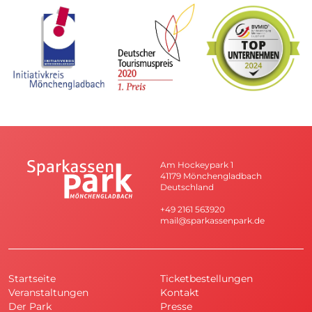
Am Hockeypark 1
41179 Mönchengladbach
Deutschland
+49 2161 563920
mail@sparkassenpark.de
Startseite
Ticketbestellungen
Veranstaltungen
Kontakt
Der Park
Presse