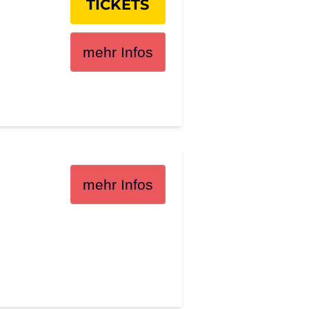
TICKETS
mehr Infos
×
mehr Infos
Search for: