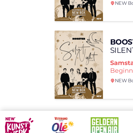
NEW Bo
BOOS
SILEN
Samst
Beginn
NEW Bo