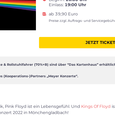
Einlass:
19:00 Uhr
ab 39,90 Euro
Preise zzgl. Auftrags- und Servicegebü
JETZT TICKE
p
 & Rollstuhlfahrer (70%+B) sind über “Das Kartenhaus” erhältlich
es (Kooperations-)Partners „Meyer Konzerte“.
ik, Pink Floyd ist ein Lebensgefühl. Und
Kings Of Floyd
is
 Konzert 2022 in Mönchengladbach!