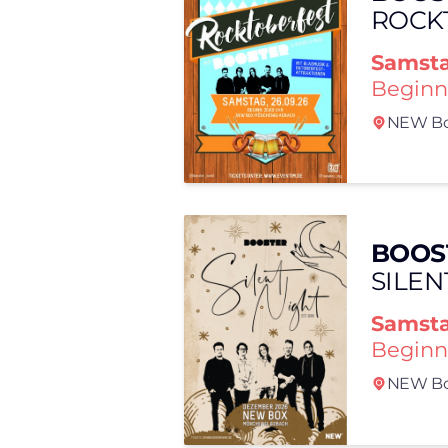
ROCK
Samst
Beginn
NEW Bo
BOOS
SILEN
Samst
Beginn
NEW Bo