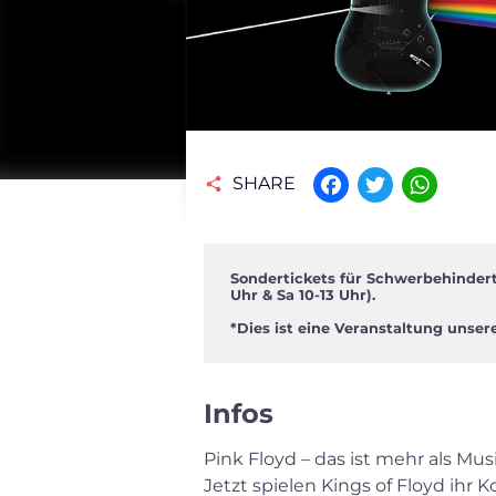
SHARE
Facebook
Twitter
WhatsAp
Sondertickets für Schwerbehinderte
Uhr & Sa 10-13 Uhr).
*Dies ist eine Veranstaltung unser
Infos
Pink Floyd – das ist mehr als Mus
Jetzt spielen Kings of Floyd ihr