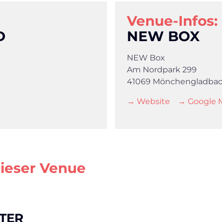
Venue-Infos:
D
NEW BOX
NEW Box
Am Nordpark 299
41069 Mönchengladba
→ Website
→ Google 
dieser Venue
TER