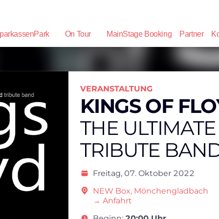
parkassenPark
On Tour
MainStage Booking
Partner
Ko
VERANSTALTUNG
KINGS OF FL
THE ULTIMATE
TRIBUTE BAN
Freitag,
07. Oktober 2022
NEW Box, Mönchengladbach
→ Anfahrt
Beginn:
20:00 Uhr