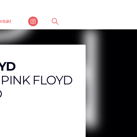
ntakt
OYD
 PINK FLOYD
D