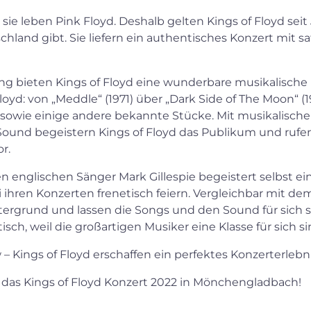
 sie leben Pink Floyd. Deshalb gelten Kings of Floyd seit
chland gibt. Sie liefern ein authentisches Konzert mit
ng bieten Kings of Floyd eine wunderbare musikalische 
oyd: von „Meddle“ (1971) über „Dark Side of The Moon“ (1
9) sowie einige andere bekannte Stücke. Mit musikalisch
und begeistern Kings of Floyd das Publikum und rufen 
or.
englischen Sänger Mark Gillespie begeistert selbst ein
i ihren Konzerten frenetisch feiern. Vergleichbar mit de
ntergrund und lassen die Songs und den Sound für sich 
sch, weil die großartigen Musiker eine Klasse für sich si
Kings of Floyd erschaffen ein perfektes Konzerterlebni
ür das Kings of Floyd Konzert 2022 in Mönchengladbach!