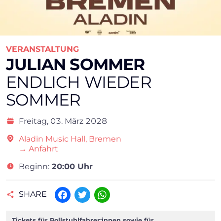
VERANSTALTUNG
JULIAN SOMMER
ENDLICH WIEDER
SOMMER
Freitag,
03. März 2028
Aladin Music Hall, Bremen
→ Anfahrt
Beginn:
20:00 Uhr
SHARE
Facebook
Twitter
WhatsApp
Tickets für Rollstuhlfahrer:innen sowie für