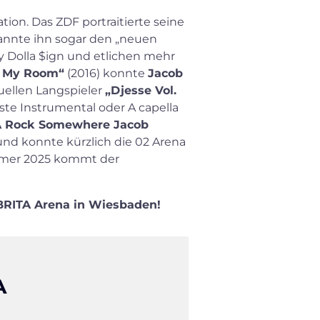
ion. Das ZDF portraitierte seine
 nannte ihn sogar den „neuen
Ty Dolla $ign und etlichen mehr
n My Room“
(2016) konnte
Jacob
ellen Langspieler
„Djesse Vol.
ste Instrumental oder A capella
A Rock Somewhere Jacob
nd konnte kürzlich die 02 Arena
ommer 2025 kommt der
r BRITA Arena in Wiesbaden!
A