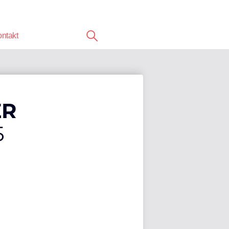
ntakt
ER
5