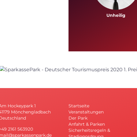
Unheilig
Am Hockeypark 1
Startseite
41179 Mönchengladbach
Veranstaltungen
Deutschland
Der Park
Anfahrt & Parken
+49 2161 563920
Sicherheitsregeln &
mail@sparkassenpark.de
Stadionordnung