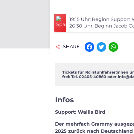
19:15 Uhr: Beginn Support W
20:30 Uhr: Beginn Jacob Col
SHARE
Facebook
Twitter
WhatsAp
Tickets für Rollstuhlfahrer:innen 
frei: Tel. 02405-40860 oder
info@da
Infos
Support: Wallis Bird
Der mehrfach Grammy ausgezei
2025 zurück nach Deutschland