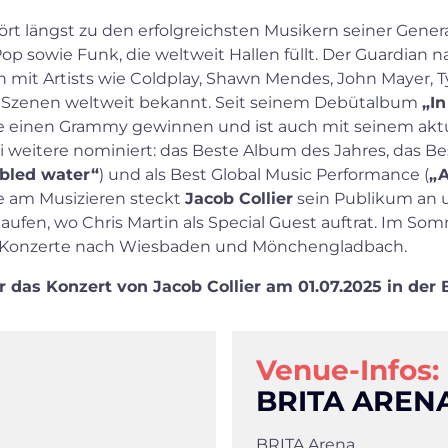
rt längst zu den erfolgreichsten Musikern seiner Generat
Pop sowie Funk, die weltweit Hallen füllt. Der Guardian
en mit Artists wie Coldplay, Shawn Mendes, John Mayer, 
 Szenen weltweit bekannt. Seit seinem Debütalbum
„I
 einen Grammy gewinnen und ist auch mit seinem aktu
 weitere nominiert: das Beste Album des Jahres, das Be
ubled water“
) und als Best Global Music Performance (
„
de am Musizieren steckt
Jacob Collier
sein Publikum an u
aufen, wo Chris Martin als Special Guest auftrat. Im S
-Konzerte nach Wiesbaden und Mönchengladbach.
für das Konzert von Jacob Collier am 01.07.2025 in de
Venue-Infos:
BRITA AREN
BRITA Arena