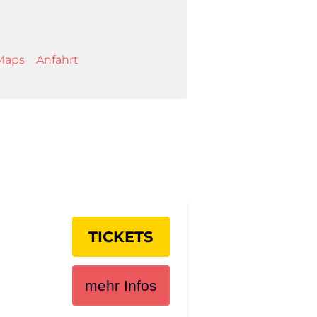
×
Maps
Anfahrt
Search for:
TICKETS
mehr Infos