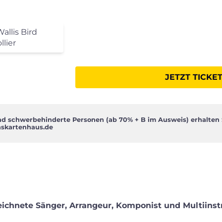
allis Bird
lier
JETZT TICKE
p
und schwerbehinderte Personen (ab 70% + B im Ausweis) erhalten Si
skartenhaus.de
chnete Sänger, Arrangeur, Komponist und Multiins