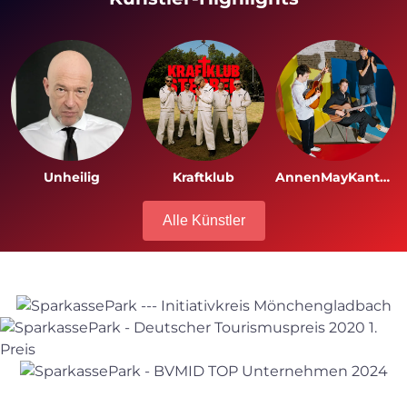
Unheilig
Kraftklub
AnnenMayKantereit
Alle Künstler