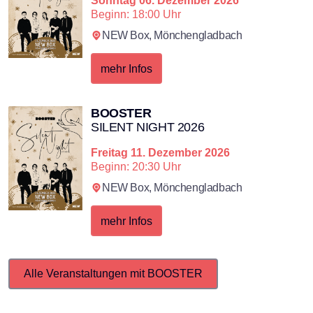
Beginn: 18:00 Uhr
NEW Box,
Mönchengladbach
mehr Infos
×
BOOSTER
Search
SILENT NIGHT 2026
Freitag
11. Dezember 2026
Beginn: 20:30 Uhr
NEW Box,
Mönchengladbach
mehr Infos
Alle Veranstaltungen mit BOOSTER