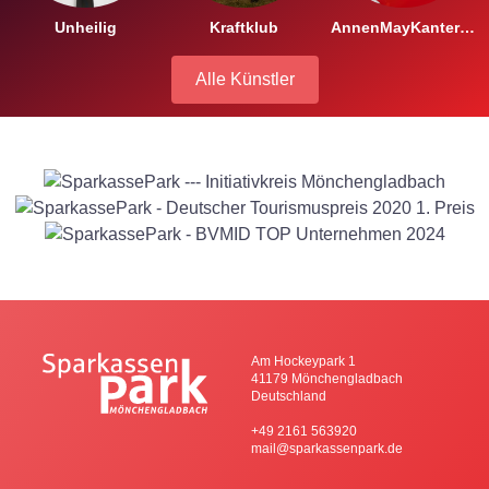
Unheilig
Kraftklub
AnnenMayKantereit
Alle Künstler
Am Hockeypark 1
41179 Mönchengladbach
Deutschland
+49 2161 563920
mail@sparkassenpark.de