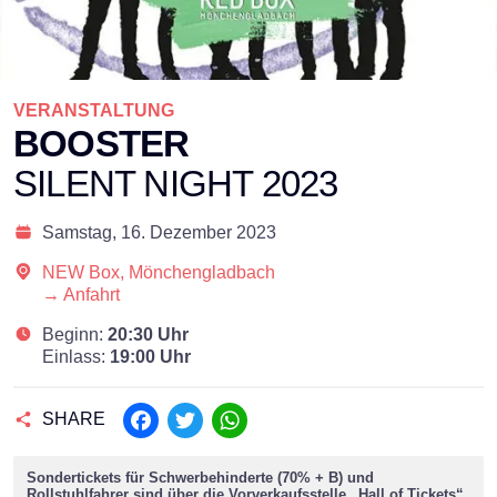
VERANSTALTUNG
BOOSTER
SILENT NIGHT 2023
Samstag,
16. Dezember 2023
NEW Box, Mönchengladbach
→ Anfahrt
Beginn:
20:30 Uhr
Einlass:
19:00 Uhr
SHARE
Facebook
Twitter
WhatsApp
Sondertickets für Schwerbehinderte (70% + B) und
Rollstuhlfahrer sind über die Vorverkaufsstelle „Hall of Tickets“