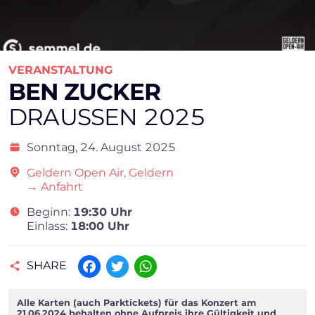
VERANSTALTUNG
BEN ZUCKER
DRAUSSEN 2025
Sonntag,
24. August 2025
Geldern Open Air, Geldern
→ Anfahrt
Beginn:
19:30 Uhr
Einlass:
18:00 Uhr
SHARE
Facebook
Twitter
WhatsApp
Alle Karten (auch Parktickets) für das Konzert am
21.06.2024 behalten ohne Aufpreis ihre Gültigkeit und