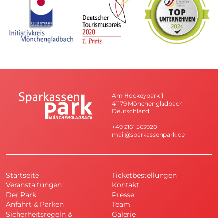
Am Hockeypark 1
41179 Mönchengladbach
Deutschland
+49 2161 563920
mail@sparkassenpark.de
Startseite
Ticketbestellungen
Veranstaltungen
Kontakt
Der Park
Presse
Anfahrt & Parken
Team
Sicherheitsregeln &
Galerie