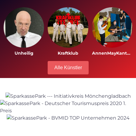
Unheilig
Kraftklub
AnnenMayKantereit
Alle Künstler