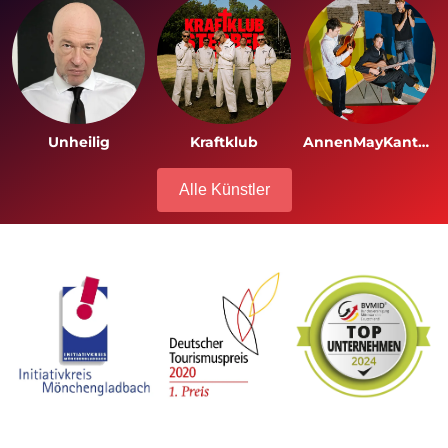
Search
Unheilig
Kraftklub
AnnenMayKantereit
Alle Künstler