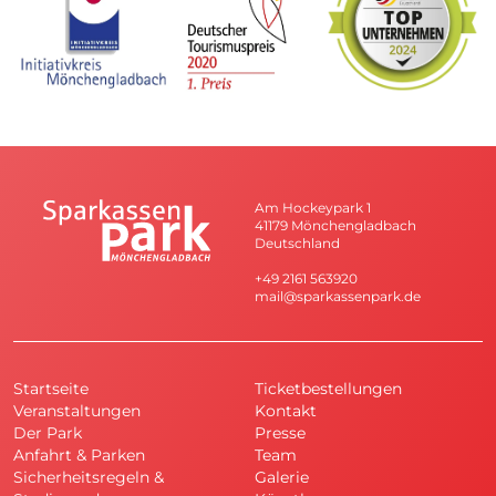
Am Hockeypark 1
41179 Mönchengladbach
Deutschland
+49 2161 563920
mail@sparkassenpark.de
Startseite
Ticketbestellungen
Veranstaltungen
Kontakt
Der Park
Presse
Anfahrt & Parken
Team
Sicherheitsregeln &
Galerie