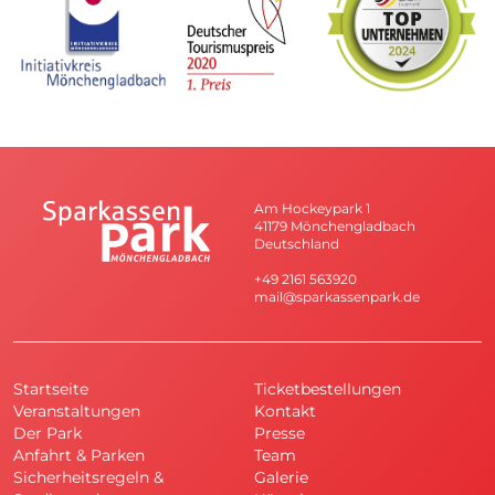
Am Hockeypark 1
41179 Mönchengladbach
Deutschland
+49 2161 563920
mail@sparkassenpark.de
Startseite
Ticketbestellungen
Veranstaltungen
Kontakt
Der Park
Presse
Anfahrt & Parken
Team
Sicherheitsregeln &
Galerie