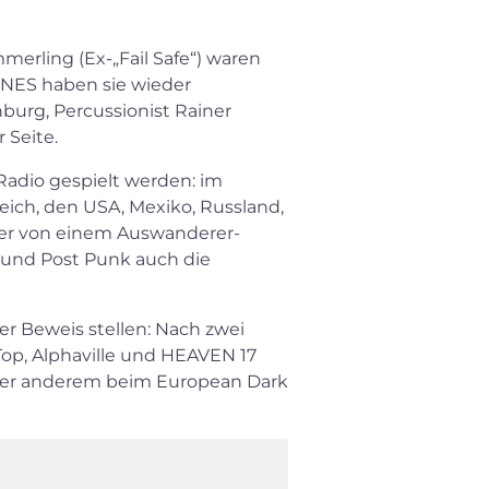
rling (Ex-„Fail Safe“) waren
ONES haben sie wieder
urg, Percussionist Rainer
 Seite.
×
adio gespielt werden: im
rreich, den USA, Mexiko, Russland,
Search for:
der von einem Auswanderer-
 und Post Punk auch die
er Beweis stellen: Nach zwei
op, Alphaville und HEAVEN 17
nter anderem beim European Dark