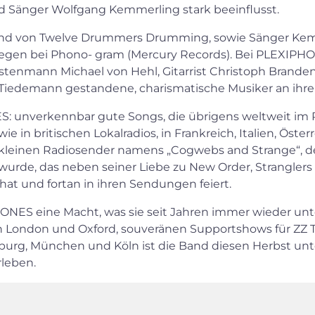
d Sänger Wolfgang Kemmerling stark beeinflusst.
nd von Twelve Drummers Drumming, sowie Sänger Kemme
llegen bei Phono- gram (Mercury Records). Bei PLEXIPH
nmann Michael von Hehl, Gitarrist Christoph Brandenb
edemann gestandene, charismatische Musiker an ihrer
 unverkennbar gute Songs, die übrigens weltweit im R
e in britischen Lokalradios, in Frankreich, Italien, Öste
m kleinen Radiosender namens „Cogwebs and Strange“, 
urde, das neben seiner Liebe zu New Order, Stranglers
at und fortan in ihren Sendungen feiert.
HONES eine Macht, was sie seit Jahren immer wieder unt
n London und Oxford, souveränen Supportshows für ZZ T
mburg, München und Köln ist die Band diesen Herbst u
leben.