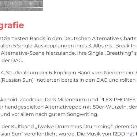
grafie
tplatziertesten Bands in den Deutschen Alternative Char
len 5 Single-Auskopplungen ihres 3. Albums „Break In
ternative-Szene hierzulande. Ihre Single „Breathing“ s
1 der DAC.
as 4. Studioalbum der 6-köpfigen Band vom Niederrhein. 
 (Russian Sun)“ notierten bereits in den DAC und roll
(Akanoid, Zoodrake, Dark Millennium) und PLEXIPHONES B
 für handgespielten Alternativepop mit 80er-Wurzeln, der
 und vor allem nach gutem Songwriting.
siker der Kultband „Twelve Drummers Drumming“, deren 
ussian Sun“ veröffentlicht wurde. Die Musik von 12DD 