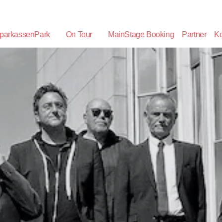
parkassenPark
On Tour
MainStage Booking
Partner
Ko