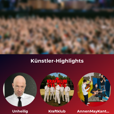
Künstler-Highlights
Unheilig
Kraftklub
AnnenMayKantereit