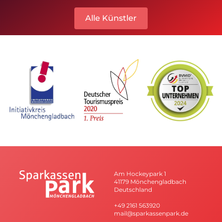
Alle Künstler
Am Hockeypark 1
41179 Mönchengladbach
Deutschland
+49 2161 563920
mail@sparkassenpark.de