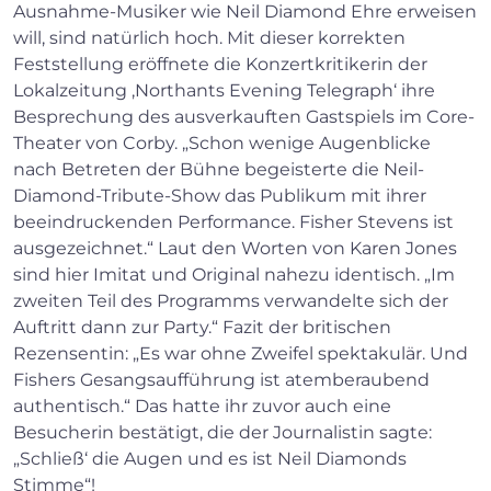
Ausnahme-Musiker wie Neil Diamond Ehre erweisen
will, sind natürlich hoch. Mit dieser korrekten
Feststellung eröffnete die Konzertkritikerin der
Lokalzeitung ‚Northants Evening Telegraph‘ ihre
Besprechung des ausverkauften Gastspiels im Core-
Theater von Corby. „Schon wenige Augenblicke
nach Betreten der Bühne begeisterte die Neil-
Diamond-Tribute-Show das Publikum mit ihrer
beeindruckenden Performance. Fisher Stevens ist
ausgezeichnet.“ Laut den Worten von Karen Jones
sind hier Imitat und Original nahezu identisch. „Im
zweiten Teil des Programms verwandelte sich der
Auftritt dann zur Party.“ Fazit der britischen
Rezensentin: „Es war ohne Zweifel spektakulär. Und
×
Fishers Gesangsaufführung ist atemberaubend
authentisch.“ Das hatte ihr zuvor auch eine
Besucherin bestätigt, die der Journalistin sagte:
Search
„Schließ‘ die Augen und es ist Neil Diamonds
Stimme“!