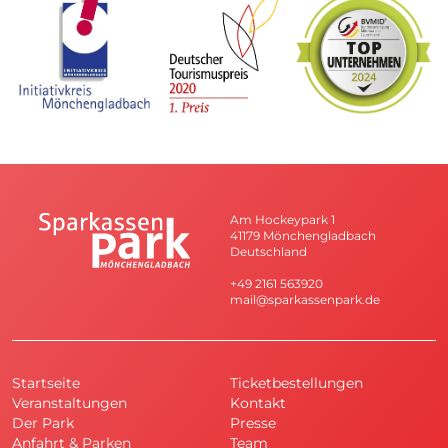
Am Hockeypark 1
41179 Mönchengladbach
Deutschland
+49 2161 563920
mail@sparkassenpark.de
Startseite
Ticketbestellungen
Veranstaltungen
Kontakt
Der Park
Presse
Anfahrt & Parken
Team