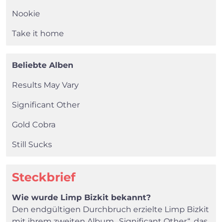
Nookie
×
Take it home
Search
Beliebte Alben
Results May Vary
Significant Other
Gold Cobra
Still Sucks
Steckbrief
Wie wurde Limp Bizkit bekannt?
Den endgültigen Durchbruch erzielte Limp Bizkit
mit ihrem zweiten Album „Significant Other“, das