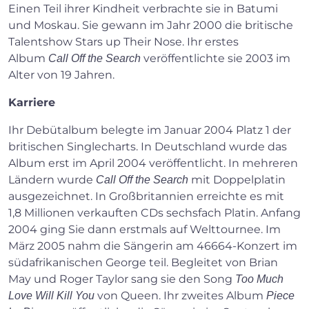
Einen Teil ihrer Kindheit verbrachte sie in Batumi
und Moskau. Sie gewann im Jahr 2000 die britische
Talentshow Stars up Their Nose. Ihr erstes
Album
veröffentlichte sie 2003 im
Call Off the Search
Alter von 19 Jahren.
Karriere
Ihr Debütalbum belegte im Januar 2004 Platz 1 der
britischen Singlecharts. In Deutschland wurde das
Album erst im April 2004 veröffentlicht. In mehreren
Ländern wurde
mit Doppelplatin
Call Off the Search
ausgezeichnet. In Großbritannien erreichte es mit
1,8 Millionen verkauften CDs sechsfach Platin. Anfang
2004 ging Sie dann erstmals auf Welttournee. Im
März 2005 nahm die Sängerin am 46664-Konzert im
südafrikanischen George teil. Begleitet von Brian
May und Roger Taylor sang sie den Song
Too Much
von Queen. Ihr zweites Album
Love Will Kill You
Piece