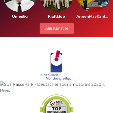
Unheilig
Kraftklub
AnnenMayKantereit
Alle Künstler