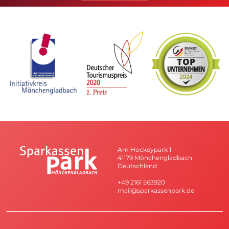
Am Hockeypark 1
41179 Mönchengladbach
Deutschland
+49 2161 563920
mail@sparkassenpark.de