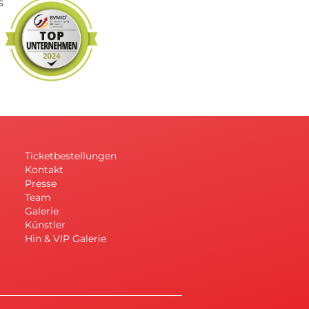
Ticketbestellungen
Kontakt
Presse
Team
Galerie
Künstler
Hin & VIP Galerie