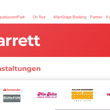
parkassenPark
On Tour
MainStage Booking
Partner
Ko
rrett
nstaltungen