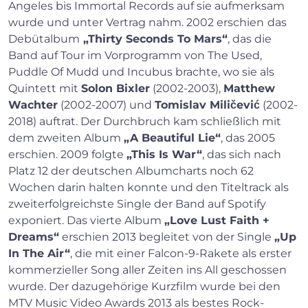
Angeles bis Immortal Records auf sie aufmerksam
wurde und unter Vertrag nahm. 2002 erschien
das
Debütalbum
„Thirty Seconds To Mars“
, das die
Band auf Tour im Vorprogramm von The Used,
Puddle Of Mudd und Incubus brachte, wo sie als
Quintett mit
Solon Bixler
(2002-2003),
Matthew
Wachter
(2002-2007) und
Tomislav Miličević
(2002-
2018) auftrat. Der Durchbruch kam schließlich mit
dem zweiten Album
„A Beautiful Lie“
, das 2005
erschien. 2009 folgte
„This Is War“
, das sich nach
Platz 12 der deutschen Albumcharts noch 62
Wochen darin halten konnte und den Titeltrack als
zweiterfolgreichste Single der Band auf Spotify
exponiert. Das vierte Album
„Love Lust Faith +
Dreams“
erschien 2013 begleitet von der Single
„Up
In The Air“
, die mit einer Falcon-9-Rakete als erster
kommerzieller Song aller Zeiten ins All geschossen
wurde. Der dazugehörige Kurzfilm wurde bei den
MTV Music Video Awards 2013 als bestes Rock-