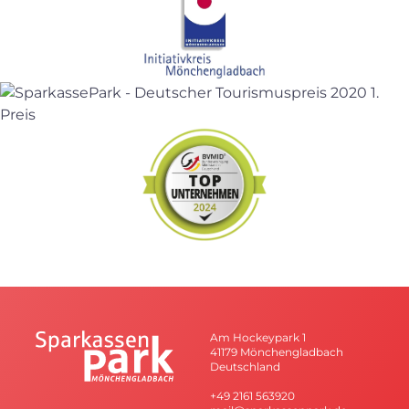
Am Hockeypark 1
41179 Mönchengladbach
Deutschland
+49 2161 563920