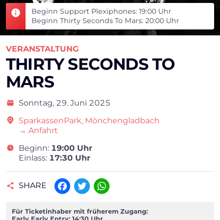
Beginn Support Plexiphones: 19:00 Uhr
Beginn Thirty Seconds To Mars: 20:00 Uhr
VERANSTALTUNG
THIRTY SECONDS TO
MARS
Sonntag,
29. Juni 2025
SparkassenPark, Mönchengladbach
→ Anfahrt
Beginn:
19:00 Uhr
Einlass:
17:30 Uhr
SHARE
Facebook
Twitter
WhatsApp
Für Ticketinhaber mit früherem Zugang:
Early Early Entry: 14:30 Uhr