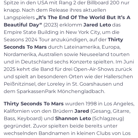
Spitze in den USA mit Rang 2 der Billboard 200 nur
knapp. Nach dem Release ihres aktuellen
Langspielers
„It’s The End Of The World But It’s A
Beautiful Day“
(2023) erklomm
Jared Leto
das
Empire State Building in New York City, um die
Seasons 2024 Tour anzukündigen, auf der
Thirty
Seconds To Mars
durch Lateinamerika, Europa,
Nordamerika, Australien sowie Neuseeland tourten
und in Deutschland sechs Konzerte spielten. Im Juni
2025 kehrt die Band für drei Open-Air-Shows zurück
und spielt an besonderen Orten wie der Hallerschen
Peißnitzinsel, der Loreley in St. Goarshausen und
dem SparkassenPark Mönchengladbach.
Thirty Seconds To Mars
wurden 1998 in Los Angeles,
Kalifornien von den Brüdern
Jared
(Gesang, Gitarre,
Bass, Keyboard) und
Shannon Leto
(Schlagzeug)
gegründet. Zuvor spielten beide bereits unter
wechselnden Bandnamen in kleinen Clubs von Los