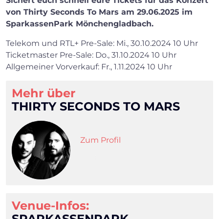
Sichert euch schnell eure Tickets für das Konzert
von Thirty Seconds To Mars am 29.06.2025 im
SparkassenPark Mönchengladbach.
Telekom und RTL+ Pre-Sale: Mi., 30.10.2024 10 Uhr
Ticketmaster Pre-Sale: Do., 31.10.2024 10 Uhr
×
Allgemeiner Vorverkauf: Fr., 1.11.2024 10 Uhr
Mehr über
Search
THIRTY SECONDS TO MARS
Zum Profil
Venue-Infos:
SPARKASSENPARK