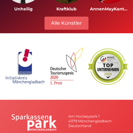
Unheilig
Kraftklub
AnnenMayKantereit
Alle Künstler
Am Hockeypark 1
41179 Mönchengladbach
Deutschland