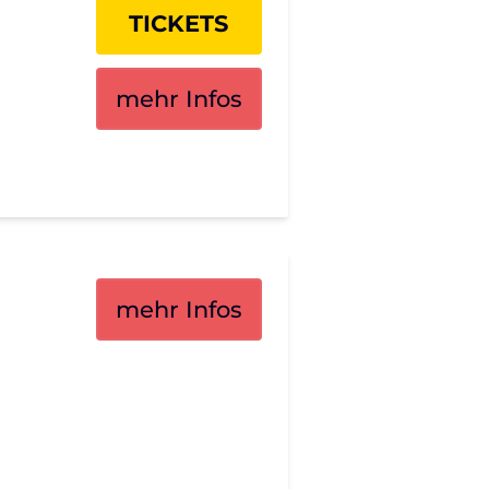
TICKETS
mehr Infos
mehr Infos
×
Search for: