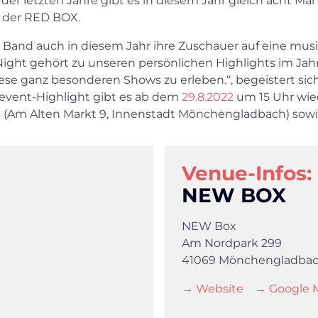
er letzten Jahre gibt es in diesem Jahr gleich acht Mal
n der RED BOX.
ie Band auch in diesem Jahr ihre Zuschauer auf eine musi
ight gehört zu unseren persönlichen Highlights im Ja
e ganz besonderen Shows zu erleben.“, begeistert sic
sevent-Highlight gibt es ab dem
29.8.2022
um 15 Uhr wie
ets (Am Alten Markt 9, Innenstadt Mönchengladbach) sow
Venue-Infos:
NEW BOX
NEW Box
Am Nordpark 299
41069 Mönchengladba
→ Website
→ Google 