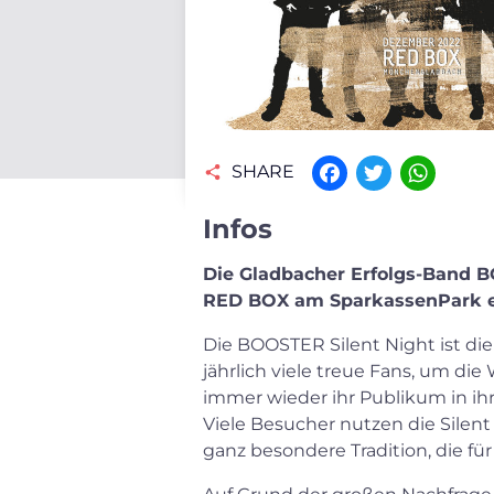
SHARE
Facebook
Twitter
WhatsAp
Infos
Die Gladbacher Erfolgs-Band B
RED BOX am SparkassenPark e
Die BOOSTER Silent Night ist di
jährlich viele treue Fans, um di
immer wieder ihr Publikum in i
Viele Besucher nutzen die Silent 
ganz besondere Tradition, die fü