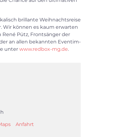
 die Chance auf den ultimativen
kalisch brillante Weihnachtsreise
hr. Wir können es kaum erwarten
h René Pütz, Frontsänger der
der an allen bekannten Eventim-
ie unter
www.redbox-mg.de
.
ch
Maps
Anfahrt