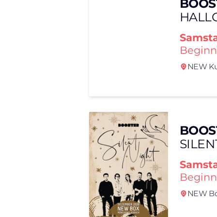
BOOS
HALL
Samst
Beginn
NEW Ku
BOOS
SILEN
Samst
Beginn
NEW Bo