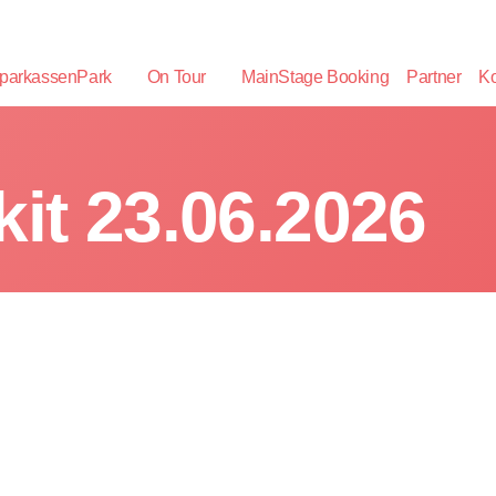
parkassenPark
On Tour
MainStage Booking
Partner
Ko
kit 23.06.2026