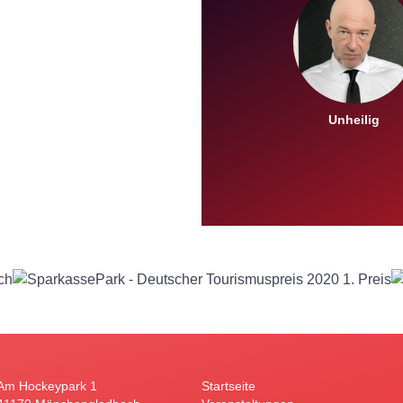
Unheilig
Am Hockeypark 1
Startseite